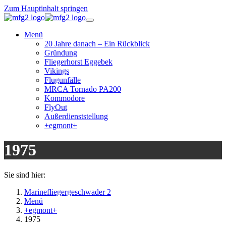
Zum Hauptinhalt springen
Menü
20 Jahre danach – Ein Rückblick
Gründung
Fliegerhorst Eggebek
Vikings
Flugunfälle
MRCA Tornado PA200
Kommodore
FlyOut
Außerdienststellung
+egmont+
1975
Sie sind hier:
Marinefliegergeschwader 2
Menü
+egmont+
1975